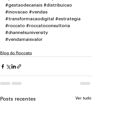
#gestaodecanais
#distribuicao
#inovacao
#vendas
#transformacaodigital
#estrategia
#roccato
#roccatoconsultoria
#channelsuniversity
#vendamaisvalor
Blog do Roccato
Ver tudo
Posts recentes