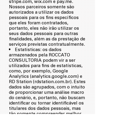
stripe.com, wix.com e pay.me.
Nossos parceiros somente são
autorizados a utilizar os dados
pessoais para os fins específicos
que eles foram contratados,
portanto, eles não irão utilizar os
seus dados pessoais para outras
finalidades, além as da prestação de
serviços previstas contratualmente.
• Estatísticas: os dados
armazenados pela ROCCATO
CONSULTORIA podem vir a ser
utilizados para fins de estatísticas,
como, por exemplo, Google
Analytics (analytics.google.com) e
RD Station (rdstation.com.br). Estes
dados são agrupados, com o intuito
de proporcionar uma análise macro
do cenário, e, portanto, não buscam
identificar ou tornar identificável os
titulares dos dados pessoais, mas
tão somente compreender melhor
como é o acesso deles nas
plataformas da ROCCATO
CONSULTORIA, a fim de melhorar a